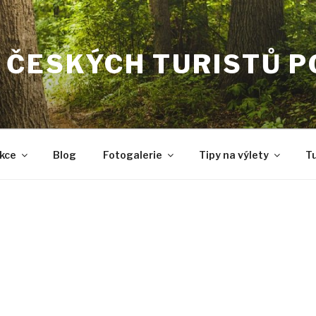
 ČESKÝCH TURISTŮ 
kce
Blog
Fotogalerie
Tipy na výlety
Tu