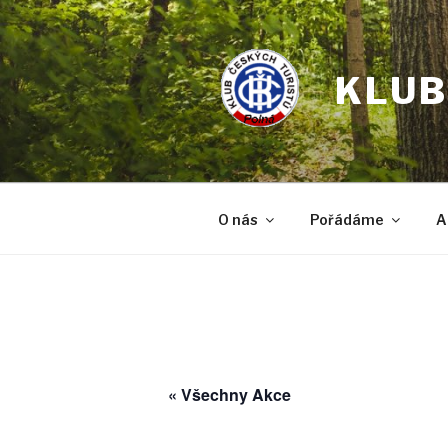
Přejít
k
obsahu
KLUB
webu
O nás
Pořádáme
A
« Všechny Akce