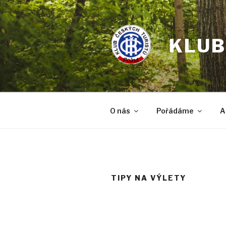
Přejít
k
obsahu
KLUB
webu
O nás
Pořádáme
A
TIPY NA VÝLETY