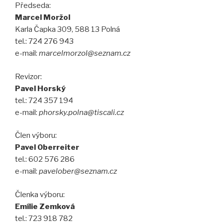
Předseda:
Marcel Moržol
Karla Čapka 309, 588 13 Polná
tel.: 724 276 943
e-mail:
marcelmorzol@seznam.cz
Revizor:
Pavel Horský
tel.: 724 357 194
e-mail:
phorsky.polna@tiscali.cz
Člen výboru:
Pavel Oberreiter
tel.: 602 576 286
e-mail:
pavelober@seznam.cz
Členka výboru:
Emílie Zemková
tel.: 723 918 782