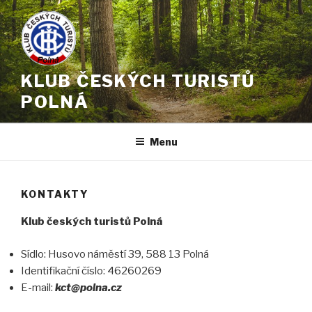
Přejít
k
obsahu
webu
KLUB ČESKÝCH TURISTŮ
POLNÁ
Menu
KONTAKTY
Klub českých turistů Polná
Sídlo: Husovo náměstí 39, 588 13 Polná
Identifikační číslo: 46260269
E-mail:
kct@polna.cz